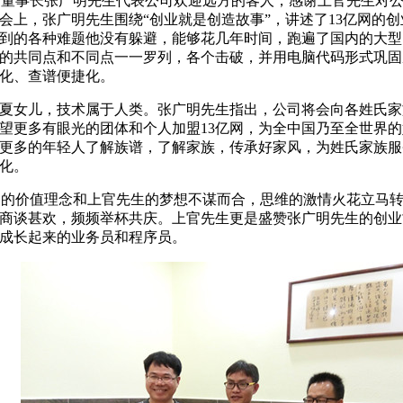
网董事长张广明先生代表公司欢迎远方的客人，感谢上官先生对
会上，张广明先生围绕“创业就是创造故事”，讲述了
13
亿网的创
到的各种难题他没有躲避，能够花几年时间，跑遍了国内的大型
的共同点和不同点一一罗列，各个击破，并用电脑代码形式巩固
化、查谱便捷化。
夏女儿，技术属于人类。张广明先生指出，公司将会向各姓氏家
望更多有眼光的团体和个人加盟
13
亿网，为全中国乃至全世界的
更多的年轻人了解族谱，了解家族，传承好家风，为姓氏家族服
化。
网的价值理念和上官先生的梦想不谋而合，思维的激情火花立马
商谈甚欢，频频举杯共庆。上官先生更是盛赞张广明先生的创业
成长起来的业务员和程序员。