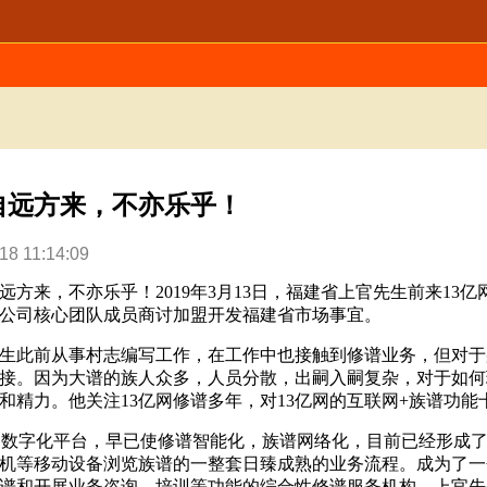
自远方来，不亦乐乎！
18 11:14:09
远方来，不亦乐乎！
2019
年
3
月
13
日，福建省上官先生前来
13
亿
公司
核心团队成员商讨加盟开发福建省市场事宜。
生此前从事村志编写工作，在工作中也接触到修谱业务，但对于
接。因为大谱的族人众多，人员分散，出嗣入嗣复杂，对于如何
和精力。他关注
13亿网修谱多年，对
13亿网的互联网
+族谱功能
网数字化平台，早已使修谱智能化，族谱网络化，目前已经形成
机等移动设备浏览族谱的一整套日臻成熟的业务流程。成为了一
谱和开展业务咨询、培训等功能的综合性修谱服务机构。上官先