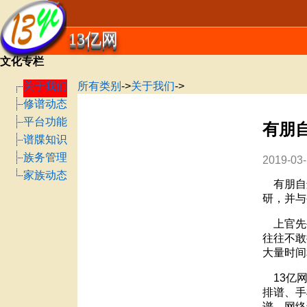
13亿网
文化专栏
关于我们
所有类别
->
关于我们
->
修谱动态
平台功能
有朋
谱牒知识
族务管理
2019-03-
家族动态
有朋自
研，并与
上官先
往往不敢
大量时间
13
亿
排谱、手
谱、网络